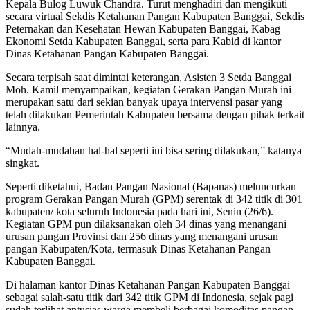
Kepala Bulog Luwuk Chandra. Turut menghadiri dan mengikuti
secara virtual Sekdis Ketahanan Pangan Kabupaten Banggai, Sekdis
Peternakan dan Kesehatan Hewan Kabupaten Banggai, Kabag
Ekonomi Setda Kabupaten Banggai, serta para Kabid di kantor
Dinas Ketahanan Pangan Kabupaten Banggai.
Secara terpisah saat dimintai keterangan, Asisten 3 Setda Banggai
Moh. Kamil menyampaikan, kegiatan Gerakan Pangan Murah ini
merupakan satu dari sekian banyak upaya intervensi pasar yang
telah dilakukan Pemerintah Kabupaten bersama dengan pihak terkait
lainnya.
“Mudah-mudahan hal-hal seperti ini bisa sering dilakukan,” katanya
singkat.
Seperti diketahui, Badan Pangan Nasional (Bapanas) meluncurkan
program Gerakan Pangan Murah (GPM) serentak di 342 titik di 301
kabupaten/ kota seluruh Indonesia pada hari ini, Senin (26/6).
Kegiatan GPM pun dilaksanakan oleh 34 dinas yang menangani
urusan pangan Provinsi dan 256 dinas yang menangani urusan
pangan Kabupaten/Kota, termasuk Dinas Ketahanan Pangan
Kabupaten Banggai.
Di halaman kantor Dinas Ketahanan Pangan Kabupaten Banggai
sebagai salah-satu titik dari 342 titik GPM di Indonesia, sejak pagi
sudah terlihat antusias warga membeli berbagai komoditas pangan