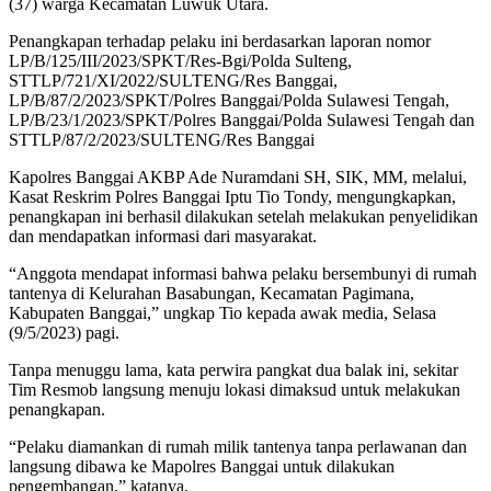
(37) warga Kecamatan Luwuk Utara.
Penangkapan terhadap pelaku ini berdasarkan laporan nomor
LP/B/125/III/2023/SPKT/Res-Bgi/Polda Sulteng,
STTLP/721/XI/2022/SULTENG/Res Banggai,
LP/B/87/2/2023/SPKT/Polres Banggai/Polda Sulawesi Tengah,
LP/B/23/1/2023/SPKT/Polres Banggai/Polda Sulawesi Tengah dan
STTLP/87/2/2023/SULTENG/Res Banggai
Kapolres Banggai AKBP Ade Nuramdani SH, SIK, MM, melalui,
Kasat Reskrim Polres Banggai Iptu Tio Tondy, mengungkapkan,
penangkapan ini berhasil dilakukan setelah melakukan penyelidikan
dan mendapatkan informasi dari masyarakat.
“Anggota mendapat informasi bahwa pelaku bersembunyi di rumah
tantenya di Kelurahan Basabungan, Kecamatan Pagimana,
Kabupaten Banggai,” ungkap Tio kepada awak media, Selasa
(9/5/2023) pagi.
Tanpa menuggu lama, kata perwira pangkat dua balak ini, sekitar
Tim Resmob langsung menuju lokasi dimaksud untuk melakukan
penangkapan.
“Pelaku diamankan di rumah milik tantenya tanpa perlawanan dan
langsung dibawa ke Mapolres Banggai untuk dilakukan
pengembangan,” katanya.