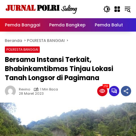
Langsung
ke
konten
Pemda Banggai
Pemda Bangkep
Pemda Balut
P
Beranda
POLRESTA BANGGAI
POLRESTA BANGGAI
Bersama Instansi Terkait,
Bhabinkamtibmas Tinjau Lokasi
Tanah Longsor di Pagimana
252
Revino
1 Min Baca
28 Maret 2023