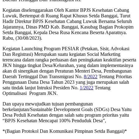
Kegiatan diselenggarakan Oleh Kantor BPJS Kesehatan Cabang
Luwuk, Bertempat di Ruang Rapat Khusus Setda Banggai, Turut
Hadir Direktur BPJS Kesehatan Cabang Luwuk Bersama Seluruh
Jajarannya, Dinas PMD Kab. Banggai, Kasubag Bagian Prokopim
Setda Banggai, Kepala Desa Rusa Kencana Beserta Aparatnya.
Rabu, (30/08/2023).
Kegiatan Launching Program PESIAR (Petakan, Sisir, Advokasi
Dan Registrasi) Merupakan suatu kegiatan Social Marketing
terencana dalam rangka perluasan dan peningkatan keaktifan peserta
JKN hingga tingkat Desa/Kelurahan, yang dalam implementasinya
akan di sinergikan dengan Peraturan Menteri Desa, Pembangunan
Daerah Tertinggal Dan Transmigrasi No.
8/2022
Tentang Prioritas
Penggunaan Dana Desa Tahun 2023 yang juga merupakan salah
satu tindak lanjut Intruksi Presiden No.
1/2022
Tentang
Optimalisasi Program JKN.
Dan upaya mewujudkan tujuan pembangunan
berkelanjutan/Sustainable Development Goals (SDGs) Desa Yaitu
Desa Peduli Kesehatan dengan salah satu program prioritas yaitu
“BPJS Kesehatan Mencapai 100% Penduduk Desa”,
*(Bagian Protokol Dan Komunikasi Pimpinan Setda Banggai)*