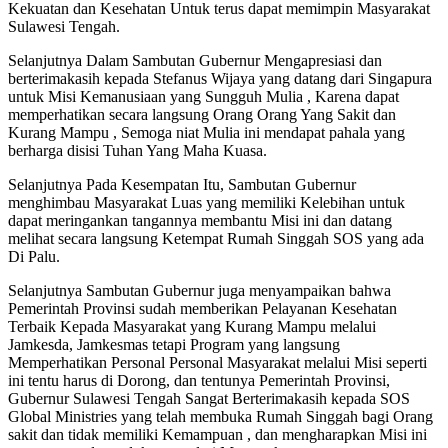
Kekuatan dan Kesehatan Untuk terus dapat memimpin Masyarakat
Sulawesi Tengah.
Selanjutnya Dalam Sambutan Gubernur Mengapresiasi dan
berterimakasih kepada Stefanus Wijaya yang datang dari Singapura
untuk Misi Kemanusiaan yang Sungguh Mulia , Karena dapat
memperhatikan secara langsung Orang Orang Yang Sakit dan
Kurang Mampu , Semoga niat Mulia ini mendapat pahala yang
berharga disisi Tuhan Yang Maha Kuasa.
Selanjutnya Pada Kesempatan Itu, Sambutan Gubernur
menghimbau Masyarakat Luas yang memiliki Kelebihan untuk
dapat meringankan tangannya membantu Misi ini dan datang
melihat secara langsung Ketempat Rumah Singgah SOS yang ada
Di Palu.
Selanjutnya Sambutan Gubernur juga menyampaikan bahwa
Pemerintah Provinsi sudah memberikan Pelayanan Kesehatan
Terbaik Kepada Masyarakat yang Kurang Mampu melalui
Jamkesda, Jamkesmas tetapi Program yang langsung
Memperhatikan Personal Personal Masyarakat melalui Misi seperti
ini tentu harus di Dorong, dan tentunya Pemerintah Provinsi,
Gubernur Sulawesi Tengah Sangat Berterimakasih kepada SOS
Global Ministries yang telah membuka Rumah Singgah bagi Orang
sakit dan tidak memiliki Kemampuan , dan mengharapkan Misi ini