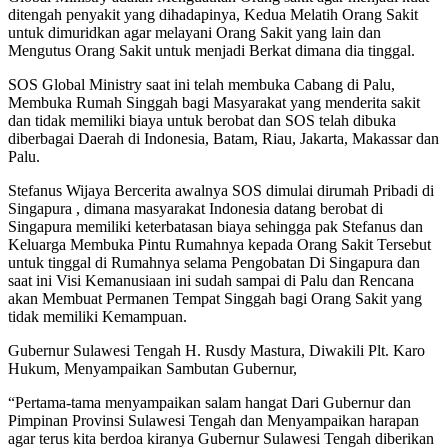
ditengah penyakit yang dihadapinya, Kedua Melatih Orang Sakit
untuk dimuridkan agar melayani Orang Sakit yang lain dan
Mengutus Orang Sakit untuk menjadi Berkat dimana dia tinggal.
SOS Global Ministry saat ini telah membuka Cabang di Palu,
Membuka Rumah Singgah bagi Masyarakat yang menderita sakit
dan tidak memiliki biaya untuk berobat dan SOS telah dibuka
diberbagai Daerah di Indonesia, Batam, Riau, Jakarta, Makassar dan
Palu.
Stefanus Wijaya Bercerita awalnya SOS dimulai dirumah Pribadi di
Singapura , dimana masyarakat Indonesia datang berobat di
Singapura memiliki keterbatasan biaya sehingga pak Stefanus dan
Keluarga Membuka Pintu Rumahnya kepada Orang Sakit Tersebut
untuk tinggal di Rumahnya selama Pengobatan Di Singapura dan
saat ini Visi Kemanusiaan ini sudah sampai di Palu dan Rencana
akan Membuat Permanen Tempat Singgah bagi Orang Sakit yang
tidak memiliki Kemampuan.
Gubernur Sulawesi Tengah H. Rusdy Mastura, Diwakili Plt. Karo
Hukum, Menyampaikan Sambutan Gubernur,
“Pertama-tama menyampaikan salam hangat Dari Gubernur dan
Pimpinan Provinsi Sulawesi Tengah dan Menyampaikan harapan
agar terus kita berdoa kiranya Gubernur Sulawesi Tengah diberikan