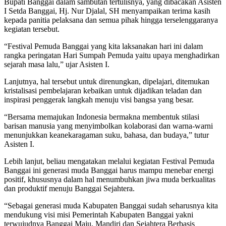
Bupati Banggai dalam sambutan tertulisnya, yang dibacakan Asisten
I Setda Banggai, Hj. Nur Djalal, SH menyampaikan terima kasih
kepada panitia pelaksana dan semua pihak hingga terselenggaranya
kegiatan tersebut.
“Festival Pemuda Banggai yang kita laksanakan hari ini dalam
rangka peringatan Hari Sumpah Pemuda yaitu upaya menghadirkan
sejarah masa lalu,” ujar Asisten I.
Lanjutnya, hal tersebut untuk direnungkan, dipelajari, ditemukan
kristalisasi pembelajaran kebaikan untuk dijadikan teladan dan
inspirasi penggerak langkah menuju visi bangsa yang besar.
“Bersama memajukan Indonesia bermakna membentuk stilasi
barisan manusia yang menyimbolkan kolaborasi dan warna-warni
menunjukkan keanekaragaman suku, bahasa, dan budaya,” tutur
Asisten I.
Lebih lanjut, beliau mengatakan melalui kegiatan Festival Pemuda
Banggai ini generasi muda Banggai harus mampu menebar energi
positif, khususnya dalam hal menumbuhkan jiwa muda berkualitas
dan produktif menuju Banggai Sejahtera.
“Sebagai generasi muda Kabupaten Banggai sudah seharusnya kita
mendukung visi misi Pemerintah Kabupaten Banggai yakni
terwujudnya Banggai Maju, Mandiri dan Sejahtera Berbasis