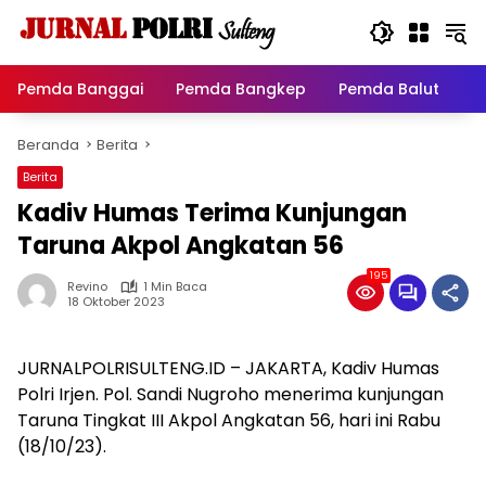
Langsung
ke
konten
Pemda Banggai
Pemda Bangkep
Pemda Balut
P
Beranda
Berita
Berita
Kadiv Humas Terima Kunjungan
Taruna Akpol Angkatan 56
195
Revino
1 Min Baca
18 Oktober 2023
JURNALPOLRISULTENG.ID – JAKARTA, Kadiv Humas
Polri Irjen. Pol. Sandi Nugroho menerima kunjungan
Taruna Tingkat III Akpol Angkatan 56, hari ini Rabu
(18/10/23).