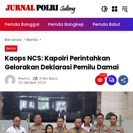
Langsung
ke
konten
Pemda Banggai
Pemda Bangkep
Pemda Balut
P
Beranda
Berita
Berita
Kaops NCS: Kapolri Perintahkan
Gelorakan Deklarasi Pemilu Damai
249
Revino
3 Min Baca
22 Oktober 2023