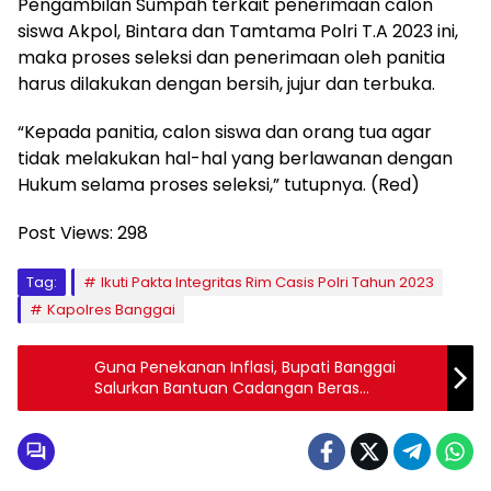
Pengambilan Sumpah terkait penerimaan calon
siswa Akpol, Bintara dan Tamtama Polri T.A 2023 ini,
maka proses seleksi dan penerimaan oleh panitia
harus dilakukan dengan bersih, jujur dan terbuka.
“Kepada panitia, calon siswa dan orang tua agar
tidak melakukan hal-hal yang berlawanan dengan
Hukum selama proses seleksi,” tutupnya. (Red)
Post Views:
298
Tag:
Ikuti Pakta Integritas Rim Casis Polri Tahun 2023
Kapolres Banggai
Guna Penekanan Inflasi, Bupati Banggai
Salurkan Bantuan Cadangan Beras
Pemerintah dan Bansos di Kecamatan
Simpang Raya