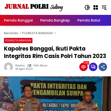
Langsung
ke
konten
Pemda Banggai
Pemda Bangkep
Pemda Balut
P
Beranda
POLRESTA BANGGAI
POLRESTA BANGGAI
Kapolres Banggai, Ikuti Pakta
Integritas Rim Casis Polri Tahun 2023
298
Revino
1 Min Baca
18 April 2023