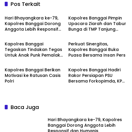
Pos Terkait
POLRESTA BANGGAI
POLRESTA BANGGAI
Hari Bhayangkara ke-79,
Kapolres Banggai Pimpin
Kapolres Banggai Dorong
Upacara Ziarah dan Tabur
Anggota Lebih Responsif
Bunga di TMP Tanjung
POLRESTA BANGGAI
POLRESTA BANGGAI
dan Humanis
Tuwis
Kapolres Banggai
Perkuat Sinergitas,
Tegaskan Tindakan Tegas
Kapolres Banggai Buka
Untuk Anak Punk Pemalak :
Puasa Bersama Insan Pers
POLRESTA BANGGAI
POLRESTA BANGGAI
Segera Laporkan!
Kapolres Banggai Berikan
Kapolres Banggai Hadiri
Motivasi ke Ratusan Casis
Rakor Persiapan PSU
Polri
Bersama Forkopimda, KPU
dan Bawaslu
Baca Juga
Hari Bhayangkara ke-79, Kapolres
Banggai Dorong Anggota Lebih
Responsif dan Humanis