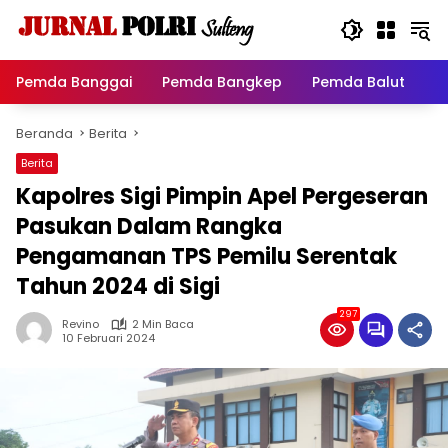
Langsung
ke
konten
Pemda Banggai
Pemda Bangkep
Pemda Balut
P
Beranda
Berita
Berita
Kapolres Sigi Pimpin Apel Pergeseran
Pasukan Dalam Rangka
Pengamanan TPS Pemilu Serentak
Tahun 2024 di Sigi
297
Revino
2 Min Baca
10 Februari 2024