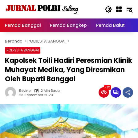
Langsung
ke
konten
Pemda Banggai
Pemda Bangkep
Pemda Balut
P
Beranda
POLRESTA BANGGAI
POLRESTA BANGGAI
Kapolsek Toili Hadiri Peresmian Klinik
Muhayat Medika, Yang Diresmikan
Oleh Bupati Banggai
425
Revino
2 Min Baca
28 September 2023