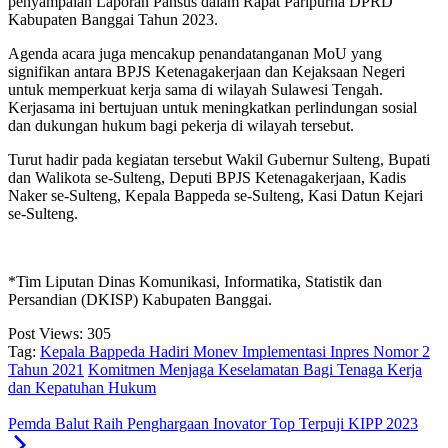
penyampaian Laporan Pansus dalam Rapat Paripurna DPRD
Kabupaten Banggai Tahun 2023.
Agenda acara juga mencakup penandatanganan MoU yang
signifikan antara BPJS Ketenagakerjaan dan Kejaksaan Negeri
untuk memperkuat kerja sama di wilayah Sulawesi Tengah.
Kerjasama ini bertujuan untuk meningkatkan perlindungan sosial
dan dukungan hukum bagi pekerja di wilayah tersebut.
Turut hadir pada kegiatan tersebut Wakil Gubernur Sulteng, Bupati
dan Walikota se-Sulteng, Deputi BPJS Ketenagakerjaan, Kadis
Naker se-Sulteng, Kepala Bappeda se-Sulteng, Kasi Datun Kejari
se-Sulteng.
*Tim Liputan Dinas Komunikasi, Informatika, Statistik dan
Persandian (DKISP) Kabupaten Banggai.
Post Views:
305
Tag:
Kepala Bappeda Hadiri Monev Implementasi Inpres Nomor 2
Tahun 2021
Komitmen Menjaga Keselamatan Bagi Tenaga Kerja
dan Kepatuhan Hukum
Pemda Balut Raih Penghargaan Inovator Top Terpuji KIPP 2023