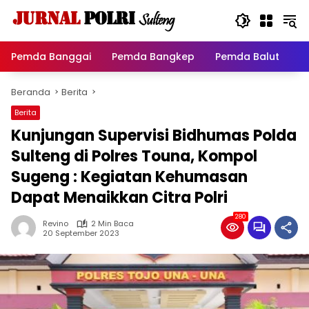
Langsung
ke
konten
Pemda Banggai
Pemda Bangkep
Pemda Balut
P
Beranda
Berita
Berita
Kunjungan Supervisi Bidhumas Polda
Sulteng di Polres Touna, Kompol
Sugeng : Kegiatan Kehumasan
Dapat Menaikkan Citra Polri
280
Revino
2 Min Baca
20 September 2023