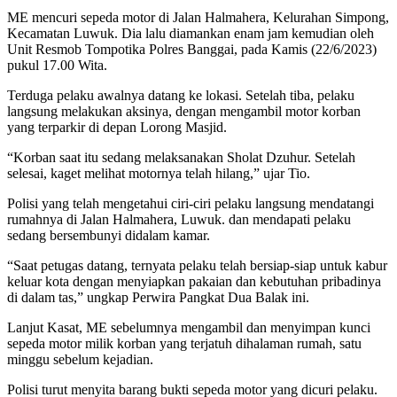
ME mencuri sepeda motor di Jalan Halmahera, Kelurahan Simpong,
Kecamatan Luwuk. Dia lalu diamankan enam jam kemudian oleh
Unit Resmob Tompotika Polres Banggai, pada Kamis (22/6/2023)
pukul 17.00 Wita.
Terduga pelaku awalnya datang ke lokasi. Setelah tiba, pelaku
langsung melakukan aksinya, dengan mengambil motor korban
yang terparkir di depan Lorong Masjid.
“Korban saat itu sedang melaksanakan Sholat Dzuhur. Setelah
selesai, kaget melihat motornya telah hilang,” ujar Tio.
Polisi yang telah mengetahui ciri-ciri pelaku langsung mendatangi
rumahnya di Jalan Halmahera, Luwuk. dan mendapati pelaku
sedang bersembunyi didalam kamar.
“Saat petugas datang, ternyata pelaku telah bersiap-siap untuk kabur
keluar kota dengan menyiapkan pakaian dan kebutuhan pribadinya
di dalam tas,” ungkap Perwira Pangkat Dua Balak ini.
Lanjut Kasat, ME sebelumnya mengambil dan menyimpan kunci
sepeda motor milik korban yang terjatuh dihalaman rumah, satu
minggu sebelum kejadian.
Polisi turut menyita barang bukti sepeda motor yang dicuri pelaku.