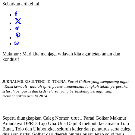
Sebarkan artikel ini
Makmur : Mari kita menjaga wilayah kita agar tetap aman dan
kondusif
JURNALPOLRISULTENG.ID -TOUNA,
Partai Golkar yang mengusung tagar
“Kami kembali” adalah spirit power menentukan langkah taktis pergerakan
seluruh pengurus dan keder Partai yang berlambang beringin siap
memenangkan pemilu 2024.
Seperti diungkapkan Caleg Nomor urut 1 Partai Golkar Makmur
Amudaiya DPRD Tojo Una-Una Dapil 3 meliputi kecamatan Tojo
Barat, Tojo dan Ulubongka, seluruh kader dan pengurus serta caleg
dijajaran partai Golkar dari daerah hingga pusat, tetap solid terus