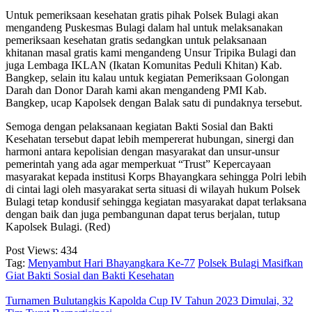
Untuk pemeriksaan kesehatan gratis pihak Polsek Bulagi akan
mengandeng Puskesmas Bulagi dalam hal untuk melaksanakan
pemeriksaan kesehatan gratis sedangkan untuk pelaksanaan
khitanan masal gratis kami mengandeng Unsur Tripika Bulagi dan
juga Lembaga IKLAN (Ikatan Komunitas Peduli Khitan) Kab.
Bangkep, selain itu kalau untuk kegiatan Pemeriksaan Golongan
Darah dan Donor Darah kami akan mengandeng PMI Kab.
Bangkep, ucap Kapolsek dengan Balak satu di pundaknya tersebut.
Semoga dengan pelaksanaan kegiatan Bakti Sosial dan Bakti
Kesehatan tersebut dapat lebih mempererat hubungan, sinergi dan
harmoni antara kepolisian dengan masyarakat dan unsur-unsur
pemerintah yang ada agar memperkuat “Trust” Kepercayaan
masyarakat kepada institusi Korps Bhayangkara sehingga Polri lebih
di cintai lagi oleh masyarakat serta situasi di wilayah hukum Polsek
Bulagi tetap kondusif sehingga kegiatan masyarakat dapat terlaksana
dengan baik dan juga pembangunan dapat terus berjalan, tutup
Kapolsek Bulagi. (Red)
Post Views:
434
Tag:
Menyambut Hari Bhayangkara Ke-77
Polsek Bulagi Masifkan
Giat Bakti Sosial dan Bakti Kesehatan
Turnamen Bulutangkis Kapolda Cup IV Tahun 2023 Dimulai, 32