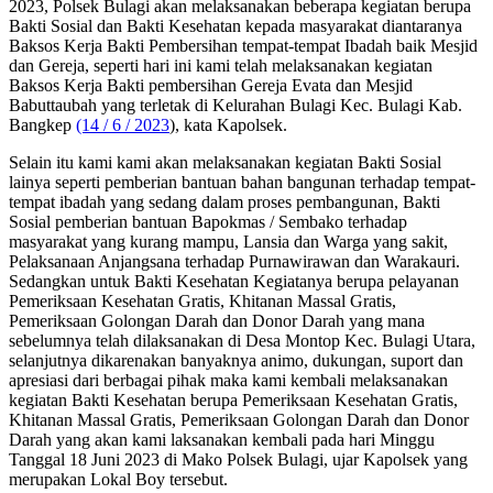
2023, Polsek Bulagi akan melaksanakan beberapa kegiatan berupa
Bakti Sosial dan Bakti Kesehatan kepada masyarakat diantaranya
Baksos Kerja Bakti Pembersihan tempat-tempat Ibadah baik Mesjid
dan Gereja, seperti hari ini kami telah melaksanakan kegiatan
Baksos Kerja Bakti pembersihan Gereja Evata dan Mesjid
Babuttaubah yang terletak di Kelurahan Bulagi Kec. Bulagi Kab.
Bangkep
(14 / 6 / 2023
), kata Kapolsek.
Selain itu kami kami akan melaksanakan kegiatan Bakti Sosial
lainya seperti pemberian bantuan bahan bangunan terhadap tempat-
tempat ibadah yang sedang dalam proses pembangunan, Bakti
Sosial pemberian bantuan Bapokmas / Sembako terhadap
masyarakat yang kurang mampu, Lansia dan Warga yang sakit,
Pelaksanaan Anjangsana terhadap Purnawirawan dan Warakauri.
Sedangkan untuk Bakti Kesehatan Kegiatanya berupa pelayanan
Pemeriksaan Kesehatan Gratis, Khitanan Massal Gratis,
Pemeriksaan Golongan Darah dan Donor Darah yang mana
sebelumnya telah dilaksanakan di Desa Montop Kec. Bulagi Utara,
selanjutnya dikarenakan banyaknya animo, dukungan, suport dan
apresiasi dari berbagai pihak maka kami kembali melaksanakan
kegiatan Bakti Kesehatan berupa Pemeriksaan Kesehatan Gratis,
Khitanan Massal Gratis, Pemeriksaan Golongan Darah dan Donor
Darah yang akan kami laksanakan kembali pada hari Minggu
Tanggal 18 Juni 2023 di Mako Polsek Bulagi, ujar Kapolsek yang
merupakan Lokal Boy tersebut.