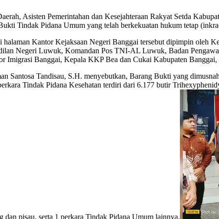
isten Pemerintahan dan Kesejahteraan Rakyat Setda Kabupaten Ban
ukti Tindak Pidana Umum yang telah berkekuatan hukum tetap (inkra
i halaman Kantor Kejaksaan Negeri Banggai tersebut dipimpin oleh 
gadilan Negeri Luwuk, Komandan Pos TNI-AL Luwuk, Badan Pengawas
 Imigrasi Banggai, Kepala KKP Bea dan Cukai Kabupaten Banggai, Pe
man Santosa Tandisau, S.H. menyebutkan, Barang Bukti yang dimusnahka
perkara Tindak Pidana Kesehatan terdiri dari 6.177 butir Trihexyphenid
 dan pisau, serta 1 perkara Tindak Pidana Umum lainnya.