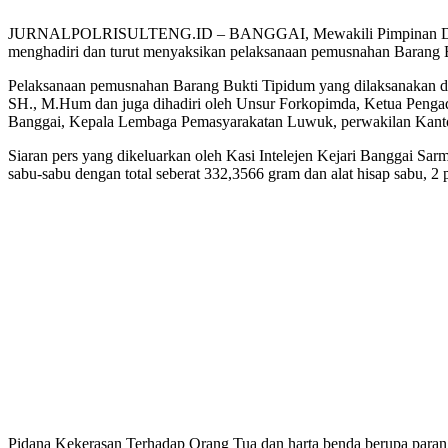
JURNALPOLRISULTENG.ID – BANGGAI, Mewakili Pimpinan Daerah, As
menghadiri dan turut menyaksikan pelaksanaan pemusnahan Barang B
Pelaksanaan pemusnahan Barang Bukti Tipidum yang dilaksanakan d
SH., M.Hum dan juga dihadiri oleh Unsur Forkopimda, Ketua Pen
Banggai, Kepala Lembaga Pemasyarakatan Luwuk, perwakilan Kantor
Siaran pers yang dikeluarkan oleh Kasi Intelejen Kejari Banggai Sar
sabu-sabu dengan total seberat 332,3566 gram dan alat hisap sabu, 2 
Pidana Kekerasan Terhadap Orang Tua dan harta benda berupa parang