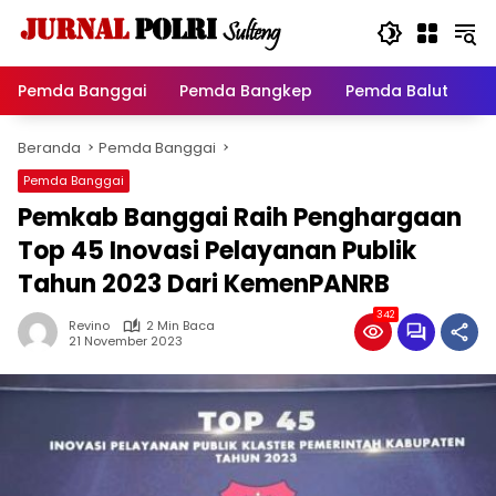
Langsung
ke
konten
Pemda Banggai
Pemda Bangkep
Pemda Balut
P
Beranda
Pemda Banggai
Pemda Banggai
Pemkab Banggai Raih Penghargaan
Top 45 Inovasi Pelayanan Publik
Tahun 2023 Dari KemenPANRB
342
Revino
2 Min Baca
21 November 2023