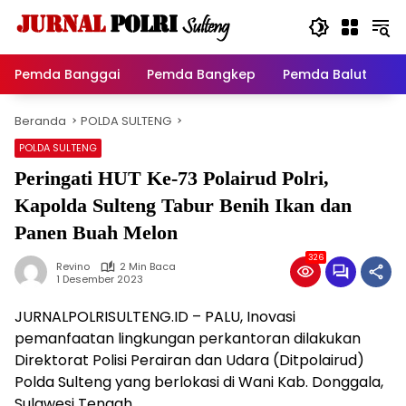
Langsung
ke
konten
Pemda Banggai
Pemda Bangkep
Pemda Balut
P
Beranda
POLDA SULTENG
POLDA SULTENG
Peringati HUT Ke-73 Polairud Polri,
Kapolda Sulteng Tabur Benih Ikan dan
Panen Buah Melon
326
Revino
2 Min Baca
1 Desember 2023
JURNALPOLRISULTENG.ID – PALU, Inovasi
pemanfaatan lingkungan perkantoran dilakukan
Direktorat Polisi Perairan dan Udara (Ditpolairud)
Polda Sulteng yang berlokasi di Wani Kab. Donggala,
Sulawesi Tengah.