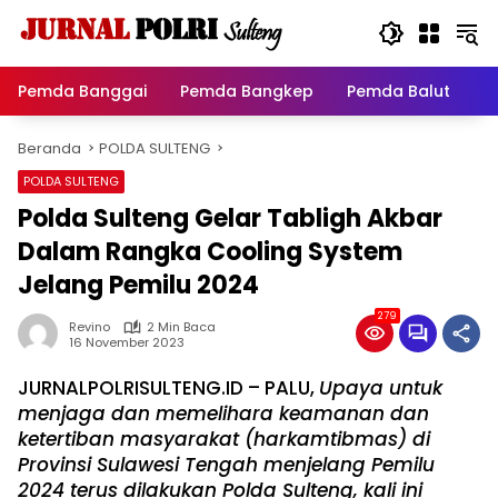
Langsung
ke
konten
Pemda Banggai
Pemda Bangkep
Pemda Balut
P
Beranda
POLDA SULTENG
POLDA SULTENG
Polda Sulteng Gelar Tabligh Akbar
Dalam Rangka Cooling System
Jelang Pemilu 2024
279
Revino
2 Min Baca
16 November 2023
JURNALPOLRISULTENG.ID – PALU,
Upaya untuk
menjaga dan memelihara keamanan dan
ketertiban masyarakat (harkamtibmas) di
Provinsi Sulawesi Tengah menjelang Pemilu
2024 terus dilakukan Polda Sulteng, kali ini