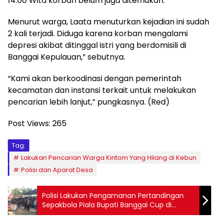
14.00 Wita korban belum juga ditemukan.
Menurut warga, Laata menuturkan kejadian ini sudah
2 kali terjadi. Diduga karena korban mengalami
depresi akibat ditinggal istri yang berdomisili di
Banggai Kepulauan,” sebutnya.
“Kami akan berkoodinasi dengan pemerintah
kecamatan dan instansi terkait untuk melakukan
pencarian lebih lanjut,” pungkasnya. (Red)
Post Views:
265
Tag:
Lakukan Pencarian Warga Kintom Yang Hilang di Kebun
Polisi dan Aparat Desa
Polisi Lakukan Pengamanan Pertandingan
Sepakbola Piala Bupati Banggai Cup di
Bualemo