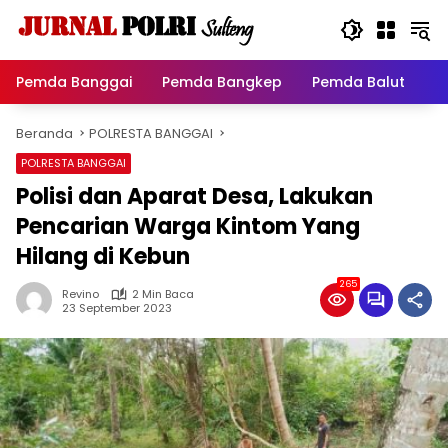
Langsung
ke
konten
Pemda Banggai
Pemda Bangkep
Pemda Balut
P
Beranda
POLRESTA BANGGAI
POLRESTA BANGGAI
Polisi dan Aparat Desa, Lakukan
Pencarian Warga Kintom Yang
Hilang di Kebun
265
Revino
2 Min Baca
23 September 2023