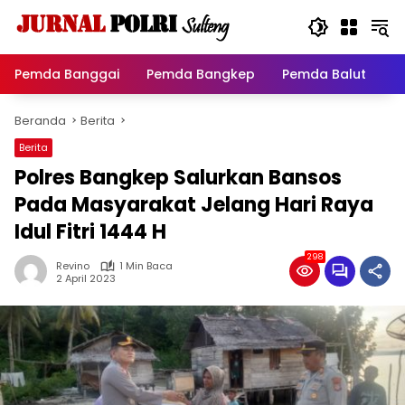
Langsung
ke
konten
Pemda Banggai
Pemda Bangkep
Pemda Balut
P
Beranda
Berita
Berita
Polres Bangkep Salurkan Bansos
Pada Masyarakat Jelang Hari Raya
Idul Fitri 1444 H
298
Revino
1 Min Baca
2 April 2023