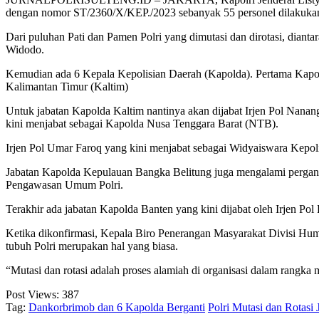
dengan nomor ST/2360/X/KEP./2023 sebanyak 55 personel dilakukan m
Dari puluhan Pati dan Pamen Polri yang dimutasi dan dirotasi, dia
Widodo.
Kemudian ada 6 Kepala Kepolisian Daerah (Kapolda). Pertama Kapold
Kalimantan Timur (Kaltim)
Untuk jabatan Kapolda Kaltim nantinya akan dijabat Irjen Pol Nana
kini menjabat sebagai Kapolda Nusa Tenggara Barat (NTB).
Irjen Pol Umar Faroq yang kini menjabat sebagai Widyaiswara Kepol
Jabatan Kapolda Kepulauan Bangka Belitung juga mengalami perganti
Pengawasan Umum Polri.
Terakhir ada jabatan Kapolda Banten yang kini dijabat oleh Irjen Po
Ketika dikonfirmasi, Kepala Biro Penerangan Masyarakat Divisi Huma
tubuh Polri merupakan hal yang biasa.
“Mutasi dan rotasi adalah proses alamiah di organisasi dalam rangka 
Post Views:
387
Tag:
Dankorbrimob dan 6 Kapolda Berganti
Polri Mutasi dan Rotasi 