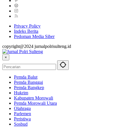
Privacy Policy
Indeks Berita
Pedoman Media Siber
copyright@2024 jurnalpolrisulteng.id
×
Pemda Balut
Pemda Banggai
Pemda Bangkep
Hukrim
Kabupaten Morowali
Pemda Morowali Utara
Olahraga
Parlemen
Peristiwa
Sosbud