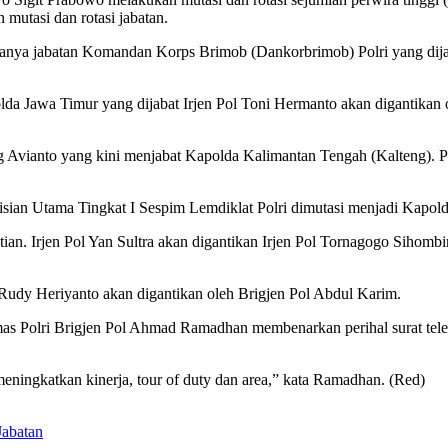
utasi dan rotasi jabatan.
ntaranya jabatan Komandan Korps Brimob (Dankorbrimob) Polri yang d
a Jawa Timur yang dijabat Irjen Pol Toni Hermanto akan digantikan ol
ng Avianto yang kini menjabat Kapolda Kalimantan Tengah (Kalteng). 
isian Utama Tingkat I Sespim Lemdiklat Polri dimutasi menjadi Kapo
an. Irjen Pol Yan Sultra akan digantikan Irjen Pol Tornagogo Sihomb
l Rudy Heriyanto akan digantikan oleh Brigjen Pol Abdul Karim.
s Polri Brigjen Pol Ahmad Ramadhan membenarkan perihal surat telegr
meningkatkan kinerja, tour of duty dan area,” kata Ramadhan. (Red)
Jabatan