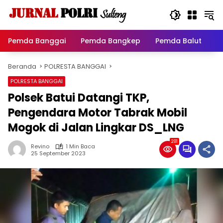
Langsung
ke
konten
Pemda Banggai
Pemda Bangkep
Pemda Balut
P
Beranda
POLRESTA BANGGAI
POLRESTA BANGGAI
Polsek Batui Datangi TKP,
Pengendara Motor Tabrak Mobil
Mogok di Jalan Lingkar DS_LNG
281
Revino
1 Min Baca
25 September 2023