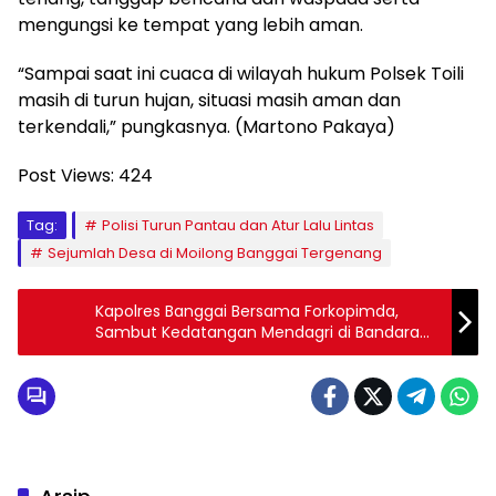
mengungsi ke tempat yang lebih aman.
“Sampai saat ini cuaca di wilayah hukum Polsek Toili
masih di turun hujan, situasi masih aman dan
terkendali,” pungkasnya. (Martono Pakaya)
Post Views:
424
Tag:
Polisi Turun Pantau dan Atur Lalu Lintas
Sejumlah Desa di Moilong Banggai Tergenang
Kapolres Banggai Bersama Forkopimda,
Sambut Kedatangan Mendagri di Bandara
Luwuk