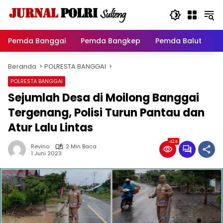
Langsung
ke
konten
Pemda Banggai
Pemda Bangkep
Pemda Balut
P
Beranda
POLRESTA BANGGAI
POLRESTA BANGGAI
Sejumlah Desa di Moilong Banggai
Tergenang, Polisi Turun Pantau dan
Atur Lalu Lintas
424
Revino
2 Min Baca
1 Juni 2023