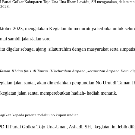
 Partai Golkar Kabupaten Tojo Una-Una Ilham Lawidu, SH mengatakan, dalam rang
 2023.
 Oktober 2023, mengatakan Kegiatan itu menurutnya terbuka untuk sel
ai sambil jalan-jalan sore.
u digelar sebagai ajang silaturrahim dengan masyarakat serta simpatis
ri Taman JH dan finis di Taman JH kelurahan Ampana, kecamatan Ampana Kota. dip
giatan jalan santai, akan dimeriahkan pengundian No Urut di Taman J
kegiatan jalan santai memperebutkan hadiah- hadiah menarik.
agikan kepada peserta melalui no kupon undian.
 II Partai Golkra Tojo Una-Unan, Ashadi, SH, kegiatan ini lebih difo