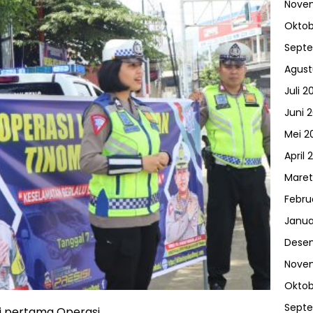
Nove
Oktob
Sept
Agust
Juli 2
Juni 
Mei 2
April 
Maret
Febru
Janua
Dese
Nove
Oktob
Sept
i pertama Operasi