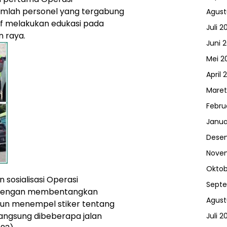
umlah personel yang tergabung
Agust
if melakukan edukasi pada
Juli 2
 raya.
Juni 
Mei 2
April 
Maret
Febru
Janua
Dese
Nove
Oktob
n sosialisasi Operasi
Sept
 dengan membentangkan
Agust
un menempel stiker tentang
angsung dibeberapa jalan
Juli 2