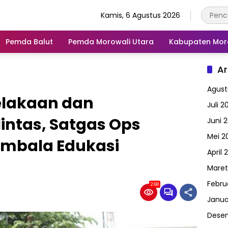
Kamis, 6 Agustus 2026
Pemda Balut
Pemda Morowali Utara
Kabupaten Mor
Ar
Agust
elakaan dan
Juli 2
intas, Satgas Ops
Juni 
Mei 2
ombala Edukasi
April 
Maret
Febru
268
Janua
Dese