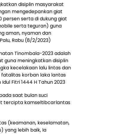
gkatkan disiplin masyarakat
 dengan mengedepankan giat
 persen serta di dukung giat
mobile serta teguran) guna
ang aman, nyaman dan
Palu, Rabu (8/2/2023)
amatan Tinombala-2023 adalah
t guna meningkatkan disiplin
gka kecelakaan lalu lintas dan
 fatalitas korban laka lantas
dul Fitri 1444 H Tahun 2023
pada saat bulan suci
t tercipta kamseltibcarlantas
tas (keamanan, keselamatan,
) yang lebih baik, Ia