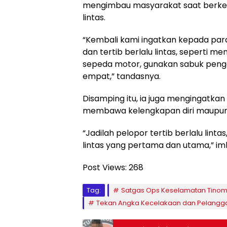
mengimbau masyarakat saat berkend
lintas.
“Kembali kami ingatkan kepada para
dan tertib berlalu lintas, seperti 
sepeda motor, gunakan sabuk pen
empat,” tandasnya.
Disamping itu, ia juga mengingatkan
membawa kelengkapan diri maupun 
“Jadilah pelopor tertib berlalu lint
lintas yang pertama dan utama,” im
Post Views:
268
Tag:
Satgas Ops Keselamatan Tinom
Tekan Angka Kecelakaan dan Pelanggar