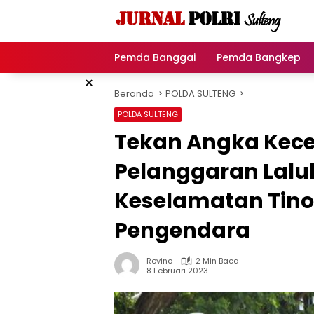
Langsung
ke
konten
Pemda Banggai
Pemda Bangkep
×
Beranda
POLDA SULTENG
POLDA SULTENG
Tekan Angka Kec
Pelanggaran Lalul
Keselamatan Tin
Pengendara
Revino
2 Min Baca
8 Februari 2023