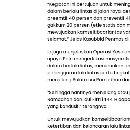
“Kegiatan ini bertujuan untuk menin
dalam berlalu lintas di jalan raya,
preemtif 40 persen dan preventif 40
gakkum 20 persen (etle statis dan 
mewujudkan kamseltibcarlantas y
selamat.” Jelas Kasubbid Penmas di 
Ia juga menjelaskan Operasi Kesel
upaya Polri mengedukasi masyaraka
dalam berlalu lintas, menurunkan an
pelanggaran lalu lintas serta tingkat
menjelang Bulan suci Ramadhan dan I
“Sehingga nantinya menjelang atau 
Ramadhan dan Idul Fitri 1444 H dapa
yang kondusif,” terangnya.
Untuk mewujudkan kamseltibcarlan
ketertiban dan kelancaran lalu lintas