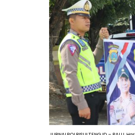
JURNALPOLRISULTENG.ID – PALU, Har