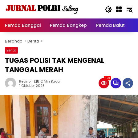
Langsung
ke
konten
Pemda Banggai
Pemda Bangkep
Pemda Balut
P
Beranda
Berita
Berita
TUGAS POLISI TAK MENGENAL
TANGGAL MERAH
370
Revino
2 Min Baca
1 Oktober 2023