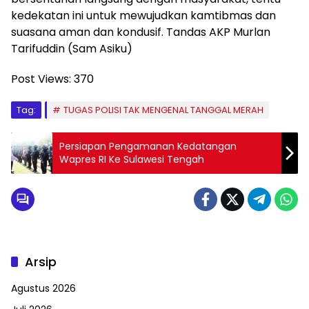
kedekatan ini untuk mewujudkan kamtibmas dan
suasana aman dan kondusif.
Tandas AKP Murlan
Tarifuddin (Sam Asiku)
Post Views:
370
Tag:
TUGAS POLISI TAK MENGENAL TANGGAL MERAH
Persiapan Pengamanan Kedatangan
Wapres RI Ke Sulawesi Tengah
Arsip
Agustus 2026