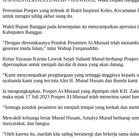
Peresmian Ponpes yang terletak di Bukit Inspirasi Keles, Kecamat
untuk mengisi tablig akbar siang itu.
Wakil Bupati Banggai pada kesempatan itu menyampaikan apresiasi d
Kabupaten Banggai.
“Dengan diresmikannya Pondok Pesantren Al-Muraad telah menambah
generasi muda Islam,” tutur Wabup Furqanuddin.
Ketua Yayasan Kurnia Luwuk Sejati Sulianti Murad berharap Ponpes 
dipersiapkan untuk menjadi dai-dai di masa yang akan datang.
“Kami menyampaikan penghargaan yang setinggi-tingginya kepada s
ayahanda kami yang tercinta Alm H. Murad Husain dan ibunda kami Hj
Ia mengungkapkan, Ponpes Al-Muraad yang dipimpin oleh KH. Zainal
maka sejak 17 Juli 2023 Ponpes Al-Muraad telah menerima santri baru
“Semoga pondok pesantren ini menjadi tempat yang berkah dan memb
Mewakili keluarga besar Murad Husain, Amalya Murad berharap sem
masyarakat, dan bangsa.
“Oleh karena itu, marilah kita saling bersinergi dan bekerja sama d