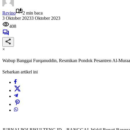
Revino
2 min baca
3 Oktober 2023
3 Oktober 2023
408
×
Wabup Banggai Furqanuddin, Resmikan Pondok Pesantren Al-Mur
Sebarkan artikel ini
JURNALPOLRISULTENG.ID – BANGGAI, Wakil Bupati Banggai Furqan