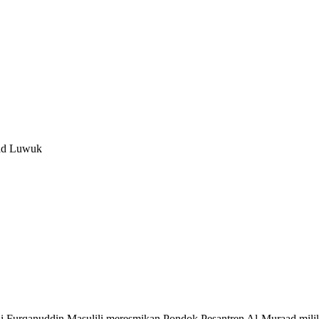
aad Luwuk
uddin Masulili meresmikan Pondok Pesantren Al-Muraad milik kel