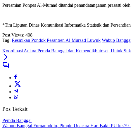
Peresmian Ponpes Al-Muraad ditandai penandatanganan prasasti oleh
*Tim Liputan Dinas Komunikasi Informatika Statistik dan Persandi
Post Views:
408
Tag:
Resmikan Pondok Pesantren Al-Muraad Luwuk
Wabup Banggai
Koordinasi Antara Pemda Banggai dan Kemendikbutriset, Untuk S
Pos Terkait
Pemda Banggai
Wabup Banggai Furqanuddin, Pimpin Upacara Hari Bakti PU ke-79