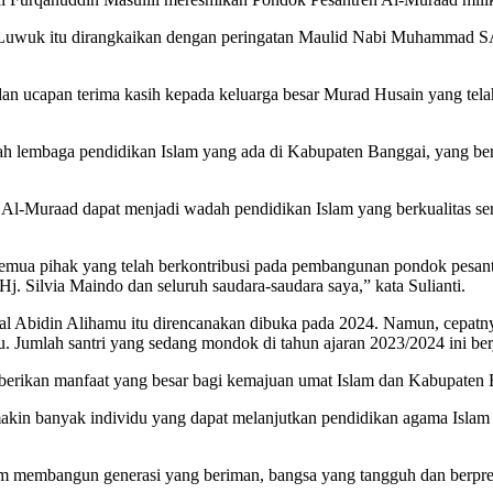
an Luwuk itu dirangkaikan dengan peringatan Maulid Nabi Muhammad 
an ucapan terima kasih kepada keluarga besar Murad Husain yang tel
 lembaga pendidikan Islam yang ada di Kabupaten Banggai, yang be
Al-Muraad dapat menjadi wadah pendidikan Islam yang berkualitas ser
emua pihak yang telah berkontribusi pada pembangunan pondok pesant
. Silvia Maindo dan seluruh saudara-saudara saya,” kata Sulianti.
 Abidin Alihamu itu direncanakan dibuka pada 2024. Namun, cepatny
. Jumlah santri yang sedang mondok di tahun ajaran 2023/2024 ini ber
erikan manfaat yang besar bagi kemajuan umat Islam dan Kabupaten B
akin banyak individu yang dapat melanjutkan pendidikan agama Islam
alam membangun generasi yang beriman, bangsa yang tangguh dan berpre