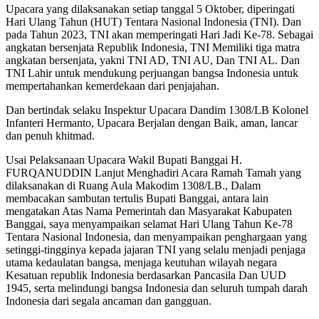
Upacara yang dilaksanakan setiap tanggal 5 Oktober, diperingati
Hari Ulang Tahun (HUT) Tentara Nasional Indonesia (TNI). Dan
pada Tahun 2023, TNI akan memperingati Hari Jadi Ke-78. Sebagai
angkatan bersenjata Republik Indonesia, TNI Memiliki tiga matra
angkatan bersenjata, yakni TNI AD, TNI AU, Dan TNI AL. Dan
TNI Lahir untuk mendukung perjuangan bangsa Indonesia untuk
mempertahankan kemerdekaan dari penjajahan.
Dan bertindak selaku Inspektur Upacara Dandim 1308/LB Kolonel
Infanteri Hermanto, Upacara Berjalan dengan Baik, aman, lancar
dan penuh khitmad.
Usai Pelaksanaan Upacara Wakil Bupati Banggai H.
FURQANUDDIN Lanjut Menghadiri Acara Ramah Tamah yang
dilaksanakan di Ruang Aula Makodim 1308/LB., Dalam
membacakan sambutan tertulis Bupati Banggai, antara lain
mengatakan Atas Nama Pemerintah dan Masyarakat Kabupaten
Banggai, saya menyampaikan selamat Hari Ulang Tahun Ke-78
Tentara Nasional Indonesia, dan menyampaikan penghargaan yang
setinggi-tingginya kepada jajaran TNI yang selalu menjadi penjaga
utama kedaulatan bangsa, menjaga keutuhan wilayah negara
Kesatuan republik Indonesia berdasarkan Pancasila Dan UUD
1945, serta melindungi bangsa Indonesia dan seluruh tumpah darah
Indonesia dari segala ancaman dan gangguan.