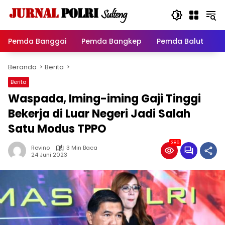
Langsung
ke
konten
Pemda Banggai
Pemda Bangkep
Pemda Balut
P
Beranda
Berita
Berita
Waspada, Iming-iming Gaji Tinggi
Bekerja di Luar Negeri Jadi Salah
Satu Modus TPPO
385
Revino
3 Min Baca
24 Juni 2023