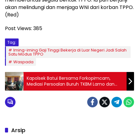
akan melindungi dan menjaga WNI dari korban TPPO.
(Red)
Post Views:
385
Tag:
Iming-iming Gaji Tinggi Bekerja di Luar Negeri Jadi Salah
Satu Modus TPPO
Waspada
Kapolsek Batui Bersama Forkopimcam,
Mediasi Persoalan Buruh TKBM Lamo dan
Mahisik
Arsip