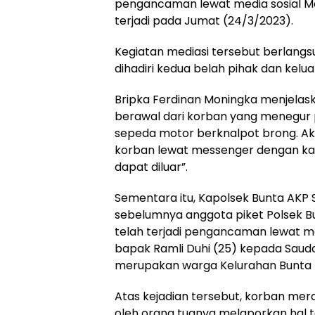
pengancaman lewat media sosial 
terjadi pada Jumat (24/3/2023).
Kegiatan mediasi tersebut berlangs
dihadiri kedua belah pihak dan kelu
Bripka Ferdinan Moningka menjela
berawal dari korban yang menegur
sepeda motor berknalpot brong. 
korban lewat messenger dengan kal
dapat diluar”.
Sementara itu, Kapolsek Bunta AKP S
sebelumnya anggota piket Polsek 
telah terjadi pengancaman lewat m
bapak Ramli Duhi (25) kepada Sauda
merupakan warga Kelurahan Bunta I
Atas kejadian tersebut, korban mer
oleh orang tuanya melaporkan hal t