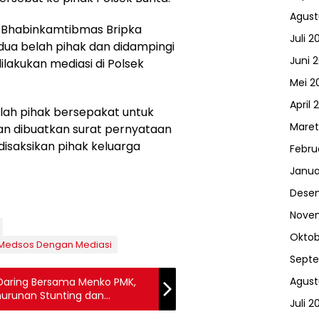
Agust
, Bhabinkamtibmas Bripka
Juli 2
ua belah pihak dan didampingi
Juni 
lakukan mediasi di Polsek
Mei 2
April 
elah pihak bersepakat untuk
Maret
an dibuatkan surat pernyataan
isaksikan pihak keluarga
Febru
Janua
Dese
Nove
Oktob
Medsos Dengan Mediasi
Sept
Agust
 Daring Bersama Menko PMK,
urunan Stunting dan
Juli 2
trem Kabupaten/Kota