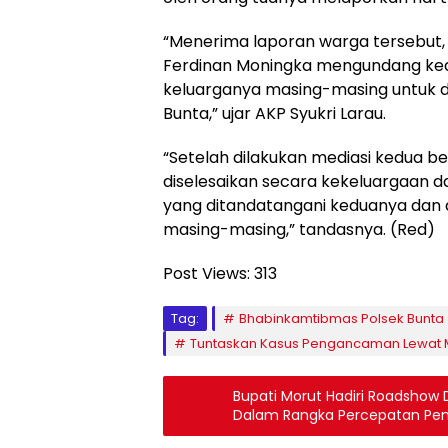
“Menerima laporan warga tersebut
Ferdinan Moningka mengundang ked
keluarganya masing-masing untuk di
Bunta,” ujar AKP Syukri Larau.
“Setelah dilakukan mediasi kedua b
diselesaikan secara kekeluargaan d
yang ditandatangani keduanya dan d
masing-masing,” tandasnya. (Red)
Post Views:
313
Tag:
Bhabinkamtibmas Polsek Bunta
Tuntaskan Kasus Pengancaman Lewat 
Bupati Morut Hadiri Roadshow
Dalam Rangka Percepatan Pen
Penghapusan Kemiskinan Eks