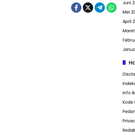
Juni 
Mei 2
April 
Maret
Febru
Janua
H
Discl
Indeks
Info I
Kode E
Pedom
Privac
Redak