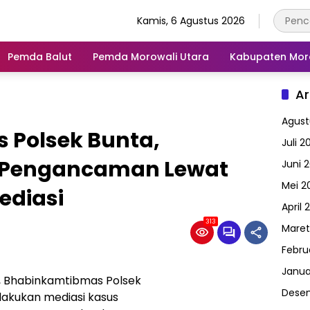
Kamis, 6 Agustus 2026
Pemda Balut
Pemda Morowali Utara
Kabupaten Mor
Ar
Agust
Polsek Bunta,
Juli 2
 Pengancaman Lewat
Juni 
Mei 2
ediasi
April 
313
Maret
Febru
Janua
 Bhabinkamtibmas Polsek
Dese
lakukan mediasi kasus