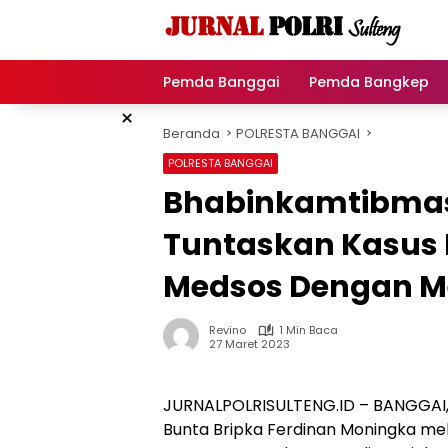
Langsung
ke
konten
Pemda Banggai
Pemda Bangkep
×
Beranda
POLRESTA BANGGAI
POLRESTA BANGGAI
Bhabinkamtibmas 
Tuntaskan Kasus
Medsos Dengan M
Revino
1 Min Baca
27 Maret 2023
JURNALPOLRISULTENG.ID – BANGGAI,
Bunta Bripka Ferdinan Moningka me