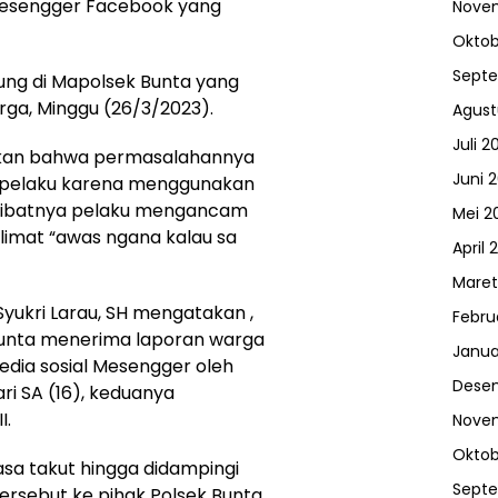
Mesengger Facebook yang
Nove
Oktob
Sept
ung di Mapolsek Bunta yang
arga, Minggu (26/3/2023).
Agust
Juli 2
skan bahwa permasalahannya
Juni 
 pelaku karena menggunakan
Akibatnya pelaku mengancam
Mei 2
imat “awas ngana kalau sa
April 
Maret
yukri Larau, SH mengatakan ,
Febru
Bunta menerima laporan warga
Janua
edia sosial Mesengger oleh
Dese
ri SA (16), keduanya
I.
Nove
Oktob
asa takut hingga didampingi
Sept
ersebut ke pihak Polsek Bunta.