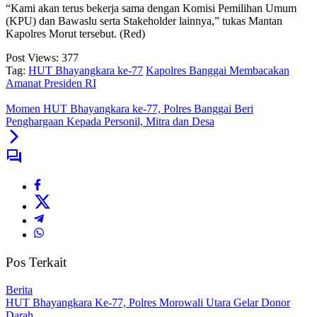
“Kami akan terus bekerja sama dengan Komisi Pemilihan Umum
(KPU) dan Bawaslu serta Stakeholder lainnya,” tukas Mantan
Kapolres Morut tersebut. (Red)
Post Views:
377
Tag:
HUT Bhayangkara ke-77
Kapolres Banggai Membacakan
Amanat Presiden RI
Momen HUT Bhayangkara ke-77, Polres Banggai Beri
Penghargaan Kepada Personil, Mitra dan Desa
Pos Terkait
Berita
HUT Bhayangkara Ke-77, Polres Morowali Utara Gelar Donor
Darah