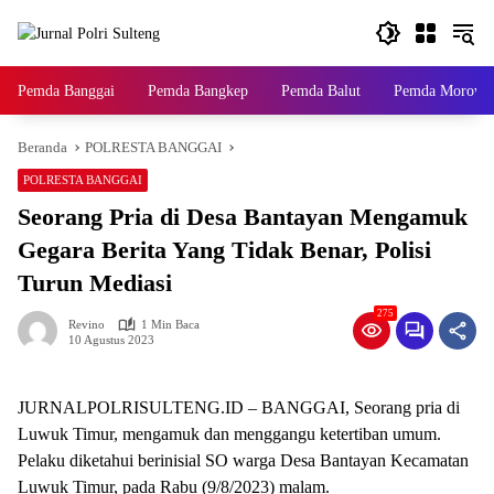
Langsung
ke
konten
Pemda Banggai
Pemda Bangkep
Pemda Balut
Pemda Morowal
Beranda
POLRESTA BANGGAI
POLRESTA BANGGAI
Seorang Pria di Desa Bantayan Mengamuk
Gegara Berita Yang Tidak Benar, Polisi
Turun Mediasi
275
Revino
1 Min Baca
10 Agustus 2023
JURNALPOLRISULTENG.ID – BANGGAI, Seorang pria di
Luwuk Timur, mengamuk dan menggangu ketertiban umum.
Pelaku diketahui berinisial SO warga Desa Bantayan Kecamatan
Luwuk Timur, pada Rabu (9/8/2023) malam.