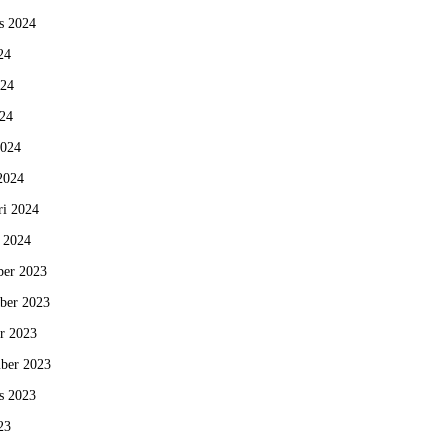
s 2024
24
024
24
2024
2024
ri 2024
i 2024
er 2023
ber 2023
r 2023
ber 2023
s 2023
23