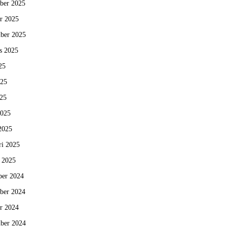
ber 2025
r 2025
ber 2025
s 2025
25
025
25
2025
2025
ri 2025
i 2025
er 2024
ber 2024
r 2024
ber 2024