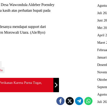
a Desa Wawondula Aldeber Poendey
Agustu
ma kasih atas perhatian bupati pada
Juli 20
Juni 2
sanya mendapat support dari
Mei 20
n Morowali Utara. (Ale/Ryo)
April 
Maret 
Februa
Januar
Desemb
la
Novem
Oktobe
 Perikanan Karena Purna Tugas,
Septem
Agustu
Juli 20