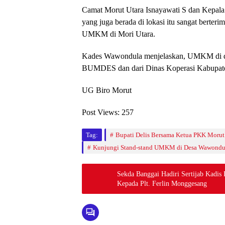
Camat Morut Utara Isnayawati S dan Kepal
yang juga berada di lokasi itu sangat berteri
UMKM di Mori Utara.
Kades Wawondula menjelaskan, UMKM di de
BUMDES dan dari Dinas Koperasi Kabupate
UG Biro Morut
Post Views:
257
Tag:
Bupati Delis Bersama Ketua PKK Morut
Kunjungi Stand-stand UMKM di Desa Wawondu
Sekda Banggai Hadiri Sertijab Kadis
Kepada Plt. Ferlin Monggesang