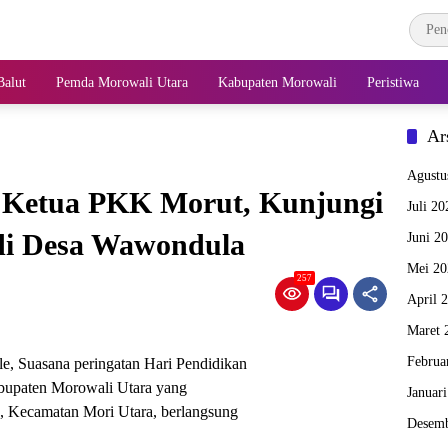
alut
Pemda Morowali Utara
Kabupaten Morowali
Peristiwa
Ar
Agustu
a Ketua PKK Morut, Kunjungi
Juli 20
i Desa Wawondula
Juni 2
Mei 20
257
April 
Maret 
Februa
uasana peringatan Hari Pendidikan
abupaten Morowali Utara yang
Januar
n, Kecamatan Mori Utara, berlangsung
Desemb