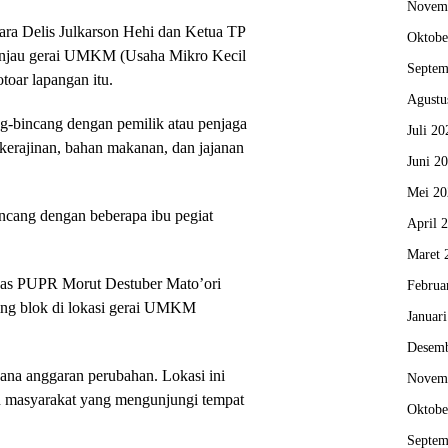
Novem
ara Delis Julkarson Hehi dan Ketua TP
Oktobe
njau gerai UMKM (Usaha Mikro Kecil
Septem
toar lapangan itu.
Agustu
g-bincang dengan pemilik atau penjaga
Juli 20
i kerajinan, bahan makanan, dan jajanan
Juni 2
Mei 20
incang dengan beberapa ibu pegiat
April 
Maret 
nas PUPR Morut Destuber Mato’ori
Februa
ng blok di lokasi gerai UMKM
Januar
Desemb
ana anggaran perubahan. Lokasi ini
Novem
n masyarakat yang mengunjungi tempat
Oktobe
Septem