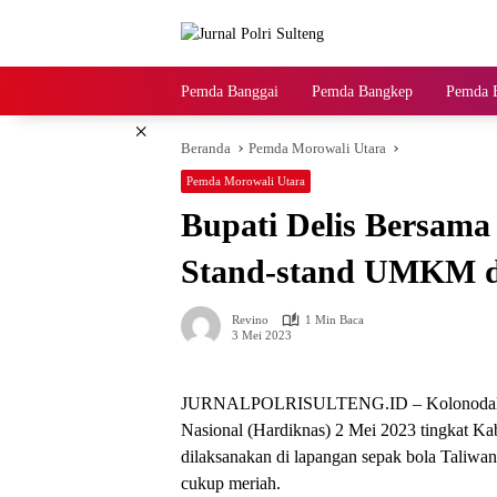
Langsung
ke
konten
Pemda Banggai
Pemda Bangkep
Pemda B
×
Beranda
Pemda Morowali Utara
Pemda Morowali Utara
Bupati Delis Bersam
Stand-stand UMKM d
Revino
1 Min Baca
3 Mei 2023
JURNALPOLRISULTENG.ID – Kolonodale, S
Nasional (Hardiknas) 2 Mei 2023 tingkat K
dilaksanakan di lapangan sepak bola Taliwa
cukup meriah.