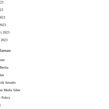
023
23
2023
2023
ri 2023
i 2023
laman
imer
Berita
lan
ik Jurnalis
n Media Siber
y Policy
i