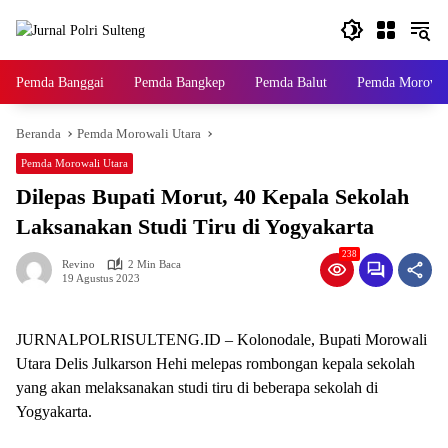
Langsung
ke
konten
Pemda Banggai
Pemda Bangkep
Pemda Balut
Pemda Morowal
Beranda
Pemda Morowali Utara
Pemda Morowali Utara
Dilepas Bupati Morut, 40 Kepala Sekolah
Laksanakan Studi Tiru di Yogyakarta
238
Revino
2 Min Baca
19 Agustus 2023
JURNALPOLRISULTENG.ID – Kolonodale, Bupati Morowali
Utara Delis Julkarson Hehi melepas rombongan kepala sekolah
yang akan melaksanakan studi tiru di beberapa sekolah di
Yogyakarta.