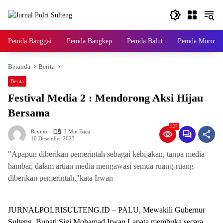
Langsung
ke
konten
Pemda Banggai
Pemda Bangkep
Pemda Balut
Pemda Morowal
Beranda
Berita
Berita
Festival Media 2 : Mendorong Aksi Hijau
Bersama
327
Revino
3 Min Baca
10 Desember 2023
"Apapun diberikan pemerintah sebagai kebijakan, tanpa media
hambar, dalam artian media mengawasi semua ruang-ruang
diberikan pemerintah,"kata Irwan
JURNALPOLRISULTENG.ID – PALU, Mewakili Gubernur
Sulteng, Bupati Sigi Mohamad Irwan Lapata membuka secara