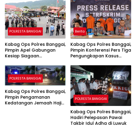
Berita
POLRESTA BANGGAI
Kabag Ops Polres Banggai,
Kabag Ops Polres Banggai,
Pimpin Konferensi Pers Tiga
Pimpin Apel Gabungan
Pengungkapan Kasus
Kesiap Siagaan
Menonjol
Pemindahan Pelabuhan
Peti Kemas Luwuk
POLRESTA BANGGAI
Kabag Ops Polres Banggai,
Pimpin Pengamanan
POLRESTA BANGGAI
Kedatangan Jemaah Haji
Kabupaten Banggai
Kabag Ops Polres Banggai,
Hadiri Pelepasan Pawai
Takbir Idul Adha di Luwuk