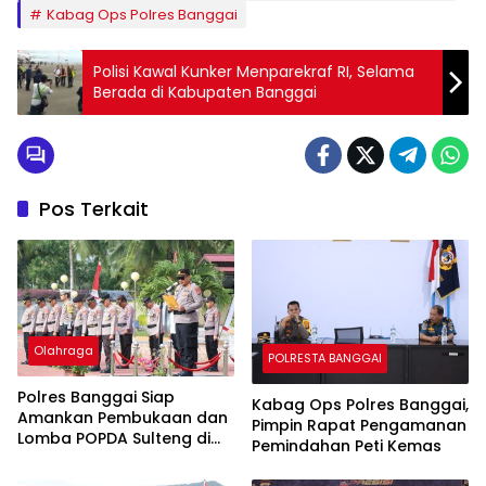
Kabag Ops Polres Banggai
Polisi Kawal Kunker Menparekraf RI, Selama
Berada di Kabupaten Banggai
Pos Terkait
Olahraga
POLRESTA BANGGAI
Polres Banggai Siap
Kabag Ops Polres Banggai,
Amankan Pembukaan dan
Pimpin Rapat Pengamanan
Lomba POPDA Sulteng di
Pemindahan Peti Kemas
Luwuk