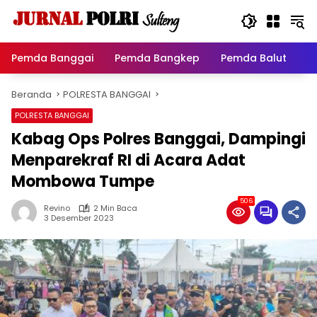
Langsung
ke
konten
Pemda Banggai
Pemda Bangkep
Pemda Balut
P
Beranda
POLRESTA BANGGAI
POLRESTA BANGGAI
Kabag Ops Polres Banggai, Dampingi
Menparekraf RI di Acara Adat
Mombowa Tumpe
506
Revino
2 Min Baca
3 Desember 2023