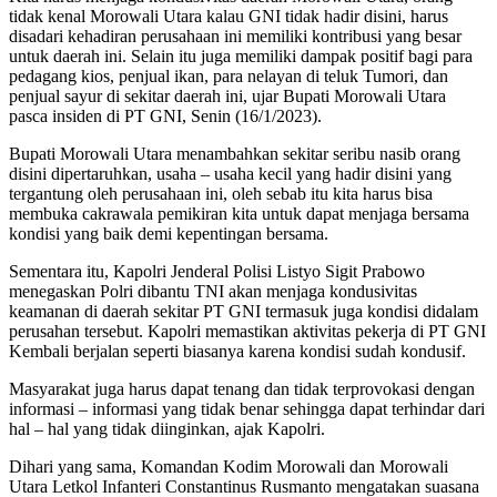
tidak kenal Morowali Utara kalau GNI tidak hadir disini, harus
disadari kehadiran perusahaan ini memiliki kontribusi yang besar
untuk daerah ini. Selain itu juga memiliki dampak positif bagi para
pedagang kios, penjual ikan, para nelayan di teluk Tumori, dan
penjual sayur di sekitar daerah ini, ujar Bupati Morowali Utara
pasca insiden di PT GNI, Senin (16/1/2023).
Bupati Morowali Utara menambahkan sekitar seribu nasib orang
disini dipertaruhkan, usaha – usaha kecil yang hadir disini yang
tergantung oleh perusahaan ini, oleh sebab itu kita harus bisa
membuka cakrawala pemikiran kita untuk dapat menjaga bersama
kondisi yang baik demi kepentingan bersama.
Sementara itu, Kapolri Jenderal Polisi Listyo Sigit Prabowo
menegaskan Polri dibantu TNI akan menjaga kondusivitas
keamanan di daerah sekitar PT GNI termasuk juga kondisi didalam
perusahan tersebut. Kapolri memastikan aktivitas pekerja di PT GNI
Kembali berjalan seperti biasanya karena kondisi sudah kondusif.
Masyarakat juga harus dapat tenang dan tidak terprovokasi dengan
informasi – informasi yang tidak benar sehingga dapat terhindar dari
hal – hal yang tidak diinginkan, ajak Kapolri.
Dihari yang sama, Komandan Kodim Morowali dan Morowali
Utara Letkol Infanteri Constantinus Rusmanto mengatakan suasana