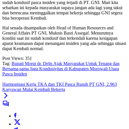
sudah kondusif pasca insiden yang terjadi di PT. GNI. Mari kita
sebarkan ini kepada masyarakat supaya jangan ada lagi yang takut
dan berencana meninggalkan tempat bekerja sehingga GNI segera
bisa beroperasi Kembali.
Hal senada disampaikan oleh Head of Human Resources and
General Affairs PT GNI, Muknis Basri Assegaf. Menurutnya
kondisi saat ini sudah kondusif dan terkendali karena kesigapan
aparat keamanan dapat menangani insiden yang ada sehingga situasi
dapat Kembali normal.
Post Views:
351
Tag:
Bupati Morut dr. Delis Ajak Masyarakat Untuk Tenang dan
Bersama-sama Jaga Kondusivitas di Kabupaten Morowali Utara
Pasca Insiden
Harmonisasi Kerja TKA dan TKI Pasca Rusuh PT GNI, 2.963
Karyawan Mulai Kembali Bekerja