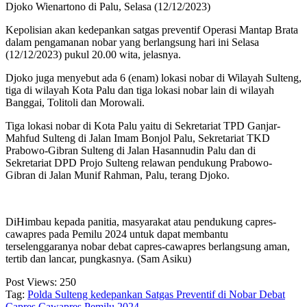
Djoko Wienartono di Palu, Selasa (12/12/2023)
Kepolisian akan kedepankan satgas preventif Operasi Mantap Brata
dalam pengamanan nobar yang berlangsung hari ini Selasa
(12/12/2023) pukul 20.00 wita, jelasnya.
Djoko juga menyebut ada 6 (enam) lokasi nobar di Wilayah Sulteng,
tiga di wilayah Kota Palu dan tiga lokasi nobar lain di wilayah
Banggai, Tolitoli dan Morowali.
Tiga lokasi nobar di Kota Palu yaitu di Sekretariat TPD Ganjar-
Mahfud Sulteng di Jalan Imam Bonjol Palu, Sekretariat TKD
Prabowo-Gibran Sulteng di Jalan Hasannudin Palu dan di
Sekretariat DPD Projo Sulteng relawan pendukung Prabowo-
Gibran di Jalan Munif Rahman, Palu, terang Djoko.
DiHimbau kepada panitia, masyarakat atau pendukung capres-
cawapres pada Pemilu 2024 untuk dapat membantu
terselenggaranya nobar debat capres-cawapres berlangsung aman,
tertib dan lancar, pungkasnya. (Sam Asiku)
Post Views:
250
Tag:
Polda Sulteng kedepankan Satgas Preventif di Nobar Debat
Capres Cawapres Pemilu 2024