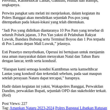
Preventif, Kamseltibcar Lantas, Gakkum, Humas dan Banops,”
ungkapnya.
Perwira pangkat satu melati ini menjelaskan, dalam kegiatan itu
Polres Banggai akan mendirikan sejumlah Pos-pos yang
ditempatkan pada lokasi-lokasi yang telah ditentukan.
“Jadi Pos yang didirikan diantaranya 10 Pos Pam yang tersebar di
seluruh Polsek jajaran, 3 Pos Yan yakni di Pelabuhan Rakyat
Luwuk, Bandara Bubung serta Terminal Boyou dan 1 Pos terpadu
di Pos Lantas depan Mall Luwuk,” jelasnya.
Esti Prasetyo menyebutkan, Operasi ini bertujuan untuk menjamin
rasa aman masyarakat dalam merayakan Natal dan Tahun Baru
dengan lancar, tertib serta kondusif.
“Harapan kami semoga kondisi Kamtibmas serta kamseltibcar
Lantas yang kondusif dan terkendali sebelum, pada saat maupun
setelah perayaan Nataru dapat tercapai,” harapnya.
Hadir dalam kegiatan ini yakni, Wakapolres Banggai, Perwakilan
Dandim, perwakilan Bupati, sejumlah OPD dan stakeholder terkait.
(Red)
Post Views:
227
Tag:
Amankan Nataru 2023-2024
Polres Banggai Libatkan Ratusan