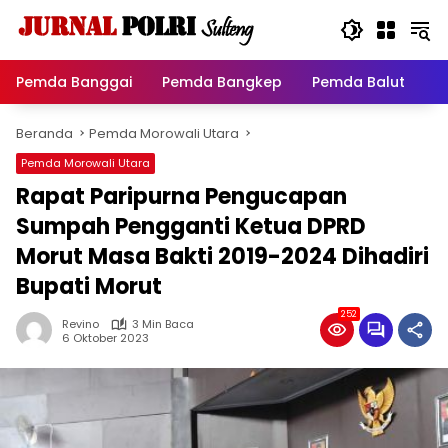
Langsung
ke
konten
Pemda Banggai
Pemda Bangkep
Pemda Balut
P
Beranda
Pemda Morowali Utara
Pemda Morowali Utara
Rapat Paripurna Pengucapan
Sumpah Pengganti Ketua DPRD
Morut Masa Bakti 2019-2024 Dihadiri
Bupati Morut
252
Revino
3 Min Baca
6 Oktober 2023