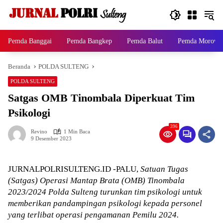
Langsung
ke
konten
Pemda Banggai
Pemda Bangkep
Pemda Balut
Pemda Morowal
Beranda
POLDA SULTENG
POLDA SULTENG
Satgas OMB Tinombala Diperkuat Tim
Psikologi
396
Revino
1 Min Baca
9 Desember 2023
JURNALPOLRISULTENG.ID -PALU,
Satuan Tugas
(Satgas) Operasi Mantap Brata (OMB) Tinombala
2023/2024 Polda Sulteng turunkan tim psikologi untuk
memberikan pandampingan psikologi kepada personel
yang terlibat operasi pengamanan Pemilu 2024.