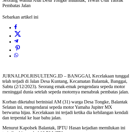
Seorang Wanita Asal Desa Tongke Balantak, Tewas Usai Tabrak
Pembatas Jalan
Sebarkan artikel ini
JURNALPOLRISULTENG.ID – BANGGAI, Kecelakaan tunggal
telah terjadi di Jalan Desa Kuntang, Kecamatan Balantak, Banggai,
Sabtu (2/12/2023). Seorang emak-emak pengendara sepeda motor
meninggal dunia setelah sepeda motornya menabrak pembatas jalan.
Korban diketahui berinisial AM (31) warga Desa Tongke, Balantak
Selatan ini, mengendarai sepeda motor Yamaha Jupiter MX
berwarna hijau. Kecelakaan ini terjadi ketika dia kehilangan kendali
dan terpental ke luar bahu jalan.
Menurut Kapolsek Balantak, IPTU Hasan kejadian memilukan ini