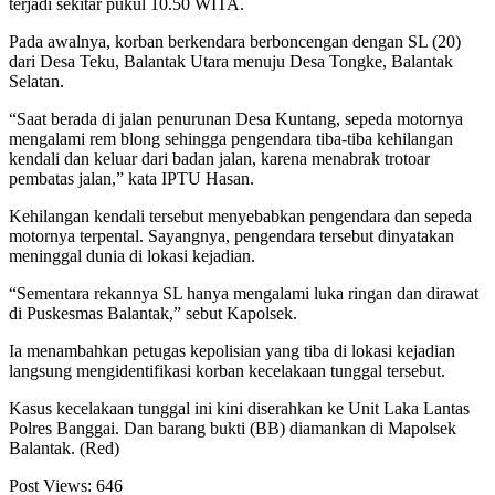
terjadi sekitar pukul 10.50 WITA.
Pada awalnya, korban berkendara berboncengan dengan SL (20)
dari Desa Teku, Balantak Utara menuju Desa Tongke, Balantak
Selatan.
“Saat berada di jalan penurunan Desa Kuntang, sepeda motornya
mengalami rem blong sehingga pengendara tiba-tiba kehilangan
kendali dan keluar dari badan jalan, karena menabrak trotoar
pembatas jalan,” kata IPTU Hasan.
Kehilangan kendali tersebut menyebabkan pengendara dan sepeda
motornya terpental. Sayangnya, pengendara tersebut dinyatakan
meninggal dunia di lokasi kejadian.
“Sementara rekannya SL hanya mengalami luka ringan dan dirawat
di Puskesmas Balantak,” sebut Kapolsek.
Ia menambahkan petugas kepolisian yang tiba di lokasi kejadian
langsung mengidentifikasi korban kecelakaan tunggal tersebut.
Kasus kecelakaan tunggal ini kini diserahkan ke Unit Laka Lantas
Polres Banggai. Dan barang bukti (BB) diamankan di Mapolsek
Balantak. (Red)
Post Views:
646