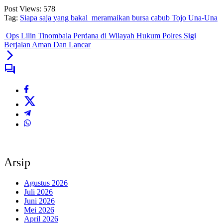
Post Views:
578
Tag:
Siapa saja yang bakal meramaikan bursa cabub Tojo Una-Una
Ops Lilin Tinombala Perdana di Wilayah Hukum Polres Sigi
Berjalan Aman Dan Lancar
Arsip
Agustus 2026
Juli 2026
Juni 2026
Mei 2026
April 2026