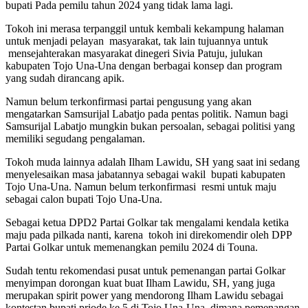
bupati Pada pemilu tahun 2024 yang tidak lama lagi.
Tokoh ini merasa terpanggil untuk kembali kekampung halaman
untuk menjadi pelayan masyarakat, tak lain tujuannya untuk
mensejahterakan masyarakat dinegeri Sivia Patuju, julukan
kabupaten Tojo Una-Una dengan berbagai konsep dan program
yang sudah dirancang apik.
Namun belum terkonfirmasi partai pengusung yang akan
mengatarkan Samsurijal Labatjo pada pentas politik. Namun bagi
Samsurijal Labatjo mungkin bukan persoalan, sebagai politisi yang
memiliki segudang pengalaman.
Tokoh muda lainnya adalah Ilham Lawidu, SH yang saat ini sedang
menyelesaikan masa jabatannya sebagai wakil bupati kabupaten
Tojo Una-Una. Namun belum terkonfirmasi resmi untuk maju
sebagai calon bupati Tojo Una-Una.
Sebagai ketua DPD2 Partai Golkar tak mengalami kendala ketika
maju pada pilkada nanti, karena tokoh ini direkomendir oleh DPP
Partai Golkar untuk memenangkan pemilu 2024 di Touna.
Sudah tentu rekomendasi pusat untuk pemenangan partai Golkar
menyimpan dorongan kuat buat Ilham Lawidu, SH, yang juga
merupakan spirit power yang mendorong Ilham Lawidu sebagai
kontestan bupati priode ke 5 di Tojo Una-Una, dimana pemenangan