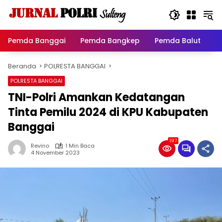
Langsung
ke
konten
Pemda Banggai
Pemda Bangkep
Pemda Balut
P
Beranda
POLRESTA BANGGAI
POLRESTA BANGGAI
TNI-Polri Amankan Kedatangan
Tinta Pemilu 2024 di KPU Kabupaten
Banggai
197
Revino
1 Min Baca
4 November 2023