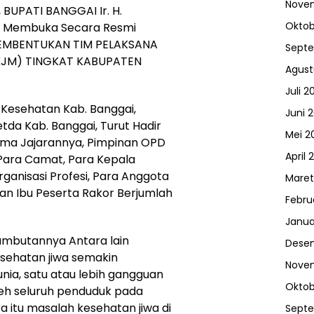
Nove
BUPATI BANGGAI Ir. H.
Oktob
us Membuka Secara Resmi
PEMBENTUKAN TIM PELAKSANA
Sept
KJM) TINGKAT KABUPATEN
Agust
Juli 2
s Kesehatan Kab. Banggai,
Juni 
da Kab. Banggai, Turut Hadir
Mei 2
ama Jajarannya, Pimpinan OPD
April 
 Para Camat, Para Kepala
ganisasi Profesi, Para Anggota
Maret
an Ibu Peserta Rakor Berjumlah
Febru
Janua
ambutannya Antara lain
Dese
sehatan jiwa semakin
Nove
ia, satu atau lebih gangguan
Oktob
oleh seluruh penduduk pada
 itu masalah kesehatan jiwa di
Sept