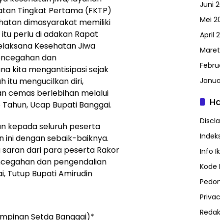
Juni 
hatan Tingkat Pertama (FKTP)
Mei 2
hatan dimasyarakat memiliki
itu perlu di adakan Rapat
April 
elaksana Kesehatan Jiwa
Maret
encegahan dan
Febru
a kita mengantisipasi sejak
h itu mengucilkan diri,
Janua
an cemas berlebihan melalui
H
15 Tahun, Ucap Bupati Banggai.
Discl
san kepada seluruh peserta
Indeks
n ini dengan sebaik-baiknya.
saran dari para peserta Rakor
Info I
cegahan dan pengendalian
Kode E
i, Tutup Bupati Amirudin
Pedom
Privac
Redak
impinan Setda Banggai)*