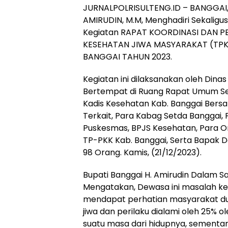
JURNALPOLRISULTENG.ID – BANGGAI, 
AMIRUDIN, M.M, Menghadiri Sekalig
Kegiatan RAPAT KOORDINASI DAN 
KESEHATAN JIWA MASYARAKAT (TP
BANGGAI TAHUN 2023.
Kegiatan ini dilaksanakan oleh Dina
Bertempat di Ruang Rapat Umum Set
Kadis Kesehatan Kab. Banggai Bers
Terkait, Para Kabag Setda Banggai,
Puskesmas, BPJS Kesehatan, Para Or
TP-PKK Kab. Banggai, Serta Bapak D
98 Orang. Kamis, (21/12/2023).
Bupati Banggai H. Amirudin Dalam S
Mengatakan, Dewasa ini masalah ke
mendapat perhatian masyarakat dun
jiwa dan perilaku dialami oleh 25% 
suatu masa dari hidupnya, sementara