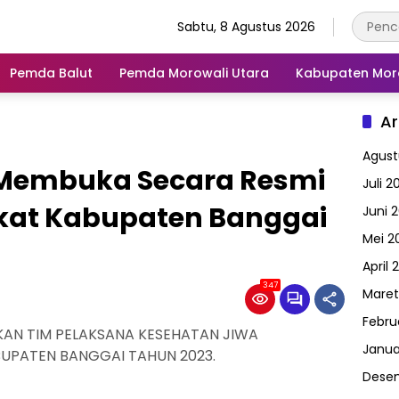
Sabtu, 8 Agustus 2026
Pemda Balut
Pemda Morowali Utara
Kabupaten Mor
Ar
Agust
 Membuka Secara Resmi
Juli 2
kat Kabupaten Banggai
Juni 
Mei 2
April 
347
Maret
Febru
AN TIM PELAKSANA KESEHATAN JIWA
Janua
UPATEN BANGGAI TAHUN 2023.
Dese