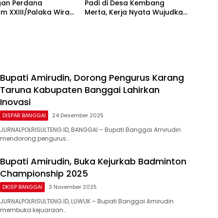
gan Perdana
Padi di Desa Kembang
m XXIII/Palaka Wira
Merta, Kerja Nyata Wujudkan
gai
Gerbang Pangan di
Kabupaten Banggai
Bupati Amirudin, Dorong Pengurus Karang
Taruna Kabupaten Banggai Lahirkan
Inovasi
DISPAR BANGGAI
24 Desember 2025
JURNALPOLRISULTENG.ID, BANGGAI – Bupati Banggai Amirudin
mendorong pengurus…
Bupati Amirudin, Buka Kejurkab Badminton
Championship 2025
DKISP BANGGAI
3 November 2025
JURNALPOLRISULTENG.ID, LUWUK – Bupati Banggai Amirudin
membuka kejuaraan…