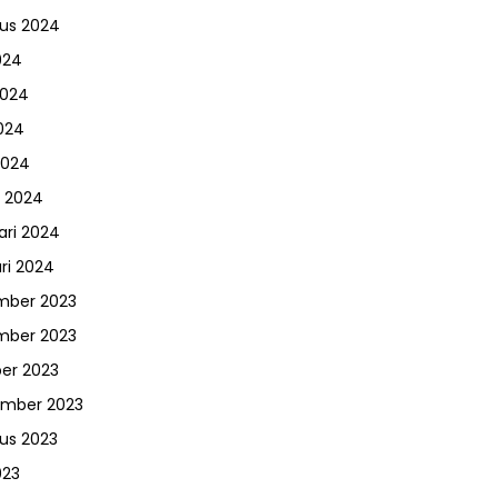
us 2024
024
2024
024
2024
 2024
ari 2024
ri 2024
mber 2023
mber 2023
er 2023
ember 2023
us 2023
023