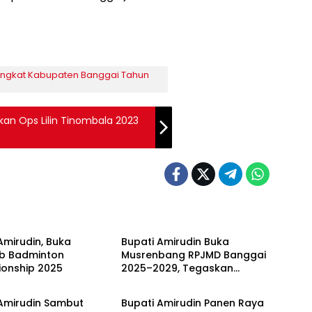
ingkat Kabupaten Banggai Tahun
an Ops Lilin Tinombala 2023
BANGGAI
Pemda Banggai
Amirudin, Buka
Bupati Amirudin Buka
ab Badminton
Musrenbang RPJMD Banggai
onship 2025
2025–2029, Tegaskan
BANGGAI
DKISP BANGGAI
Transformasi Menuju
“Banggai Emas 2045”
 Amirudin Sambut
Bupati Amirudin Panen Raya