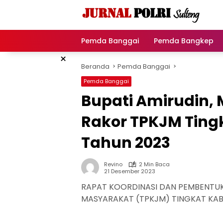
Langsung
ke
konten
Pemda Banggai
Pemda Bangkep
×
Beranda
Pemda Banggai
Pemda Banggai
Bupati Amirudin,
Rakor TPKJM Ting
Tahun 2023
Revino
2 Min Baca
21 Desember 2023
RAPAT KOORDINASI DAN PEMBENTUK
MASYARAKAT (TPKJM) TINGKAT KAB