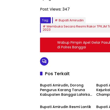
Post Views:
347
Tag:
Bupati Amirudin
Membuka Secara Resmi Rakor TPKJM T
2023
Wabup Pimpin Apel Gelar Pasuk
di Polres Banggai
Pos Terkait
DISPAR BANGGAI
DKISP 
Bupati Amirudin, Dorong
Bupati 
Pengurus Karang Taruna
Kejurk
Kabupaten Banggai Lahirkan
Champi
Pemda Banggai
DKISP 
Inovasi
Bupati Amirudin Resmi Lantik
Bupati