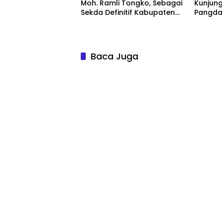
Moh. Ramli Tongko, Sebagai
Kunjun
Sekda Definitif Kabupaten
Pangda
Banggai
di Bang
Baca Juga