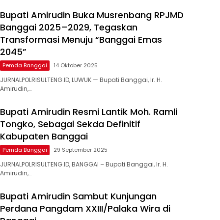
Bupati Amirudin Buka Musrenbang RPJMD
Banggai 2025–2029, Tegaskan
Transformasi Menuju “Banggai Emas
2045”
Pemda Banggai
14 Oktober 2025
JURNALPOLRISULTENG.ID, LUWUK — Bupati Banggai, Ir. H.
Amirudin,…
Bupati Amirudin Resmi Lantik Moh. Ramli
Tongko, Sebagai Sekda Definitif
Kabupaten Banggai
Pemda Banggai
29 September 2025
JURNALPOLRISULTENG.ID, BANGGAI – Bupati Banggai, Ir. H.
Amirudin,…
Bupati Amirudin Sambut Kunjungan
Perdana Pangdam XXIII/Palaka Wira di