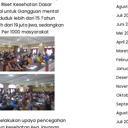
 Riset Kesehatan Dasar
Agust
nal untuk Gangguan mental
Juli 2
uduk lebih dari 15 Tahun
Juni 
 dari 19 juta jiwa, sedangkan
7 Per 1000 masyarakat
Mei 2
April 
Maret
Febru
Janua
Dese
Nove
Oktob
Sept
Agust
 melakukan upaya pencegahan
Juli 2
a kesehatan jiwa, layanan