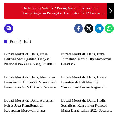
Berlangsung Selama 2 Pekan, Wabup Furqanuddin
Tutup Kegiatan Peringatan Hari Patriotik 12 Februari
di Pagimana
Pos Terkait
Kabupaten Morowali Utara
Pemda Morowali Utara
Bupati Morut dr. Delis, Buka
Bupati Morut dr. Delis, Buka
Festival Seni Qasidah Tingkat
Turnamen Morut Cup Motorcross
Nasional ke-XXIX Yang Diikuti
Grastrack
Pemda Morowali Utara
Pemda Morowali Utara
Sebelas Provinsi
Bupati Morut dr. Delis, Membuka
Bupati Morut dr. Delis, Bicara
Perayaan HUT Ke-68 Persekutuan
Investasi di IBA Meeting
Perempuan GKST Klasis Beteleme
“Investment Forum Regional
Pemda Morowali Utara
Pemda Morowali Utara
Sumatera”
Bupati Morut dr. Delis, Apresiasi
Bupati Morut dr. Delis, Hadiri
Polres Jaga Kamtibmas di
Sosialisasi Rekrutmen Komcad
Kabupaten Morowali Utara
Matra Darat Tahun 2023 Secara
Virtual