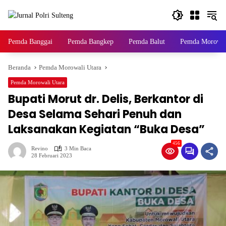
Langsung
ke
konten
Pemda Banggai
Pemda Bangkep
Pemda Balut
Pemda Morowal
Beranda
Pemda Morowali Utara
Pemda Morowali Utara
Bupati Morut dr. Delis, Berkantor di
Desa Selama Sehari Penuh dan
Laksanakan Kegiatan “Buka Desa”
456
Revino
3 Min Baca
28 Februari 2023