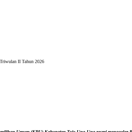
Triwulan II Tahun 2026
emilihan Umum (KPU) Kabupaten Tojo Una-Una resmi menggelar Ra