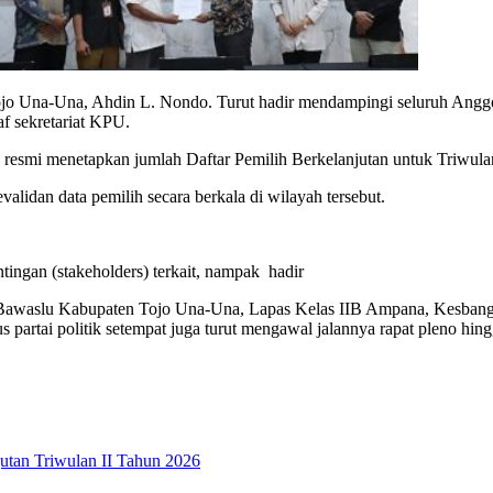
ojo Una-Una, Ahdin L. Nondo. Turut hadir mendampingi seluruh Angg
af sekretariat KPU.
resmi menetapkan jumlah Daftar Pemilih Berkelanjutan untuk Triwula
lidan data pemilih secara berkala di wilayah tersebut.
tingan (stakeholders) terkait, nampak hadir
a, Bawaslu Kabupaten Tojo Una-Una, Lapas Kelas IIB Ampana, Kesba
s partai politik setempat juga turut mengawal jalannya rapat pleno hin
utan Triwulan II Tahun 2026