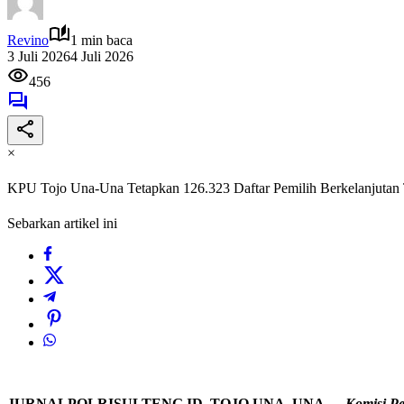
Revino
1 min baca
3 Juli 2026
4 Juli 2026
456
×
KPU Tojo Una-Una Tetapkan 126.323 Daftar Pemilih Berkelanjutan 
Sebarkan artikel ini
JURNALPOLRISULTENG.ID, TOJO UNA UNA
—
Komisi P