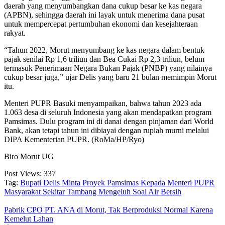
daerah yang menyumbangkan dana cukup besar ke kas negara
(APBN), sehingga daerah ini layak untuk menerima dana pusat
untuk mempercepat pertumbuhan ekonomi dan kesejahteraan
rakyat.
“Tahun 2022, Morut menyumbang ke kas negara dalam bentuk
pajak senilai Rp 1,6 triliun dan Bea Cukai Rp 2,3 triliun, belum
termasuk Penerimaan Negara Bukan Pajak (PNBP) yang nilainya
cukup besar juga,” ujar Delis yang baru 21 bulan memimpin Morut
itu.
Menteri PUPR Basuki menyampaikan, bahwa tahun 2023 ada
1.063 desa di seluruh Indonesia yang akan mendapatkan program
Pamsimas. Dulu program ini di danai dengan pinjaman dari World
Bank, akan tetapi tahun ini dibiayai dengan rupiah murni melalui
DIPA Kementerian PUPR. (RoMa/HP/Ryo)
Biro Morut UG
Post Views:
337
Tag:
Bupati Delis Minta Proyek Pamsimas Kepada Menteri PUPR
Masyarakat Sekitar Tambang Mengeluh Soal Air Bersih
Pabrik CPO PT. ANA di Morut, Tak Berproduksi Normal Karena
Kemelut Lahan